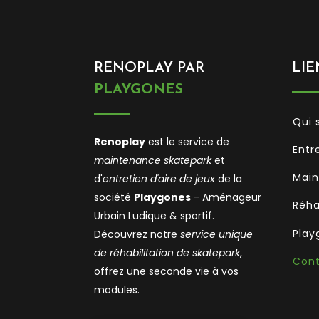
RENOPLAY PAR
LIE
PLAYGONES
Qui 
Renoplay
est le service de
Entr
maintenance skatepark
et
Main
d'
entretien d'aire de jeux
de la
société
Playgones
- Aménageur
Réha
Urbain Ludique & sportif.
Play
Découvrez notre
service unique
de réhabilitation de skatepark
,
Con
offrez une seconde vie à vos
modules.