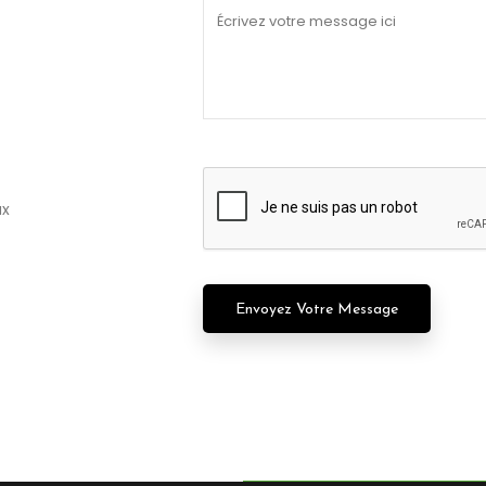
Remplissez tous les champs svp *
ux