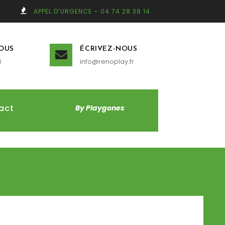
APPEL D’URGENCE – 04 74 28 38 14
OUS
ÉCRIVEZ-NOUS
4
info@renoplay.fr
act
By Playgones